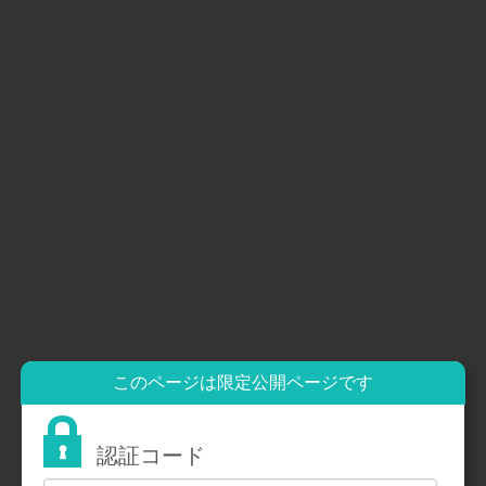
トップページ
園について
施設紹介
年間行事
園児たちの一日
保護者さまからの声
採用情報
募集要項（保育士）
募集要項（保育補助）
トップページ
保護者の方へ
保護者の方へ
このページは限定公開ページです
認証コード